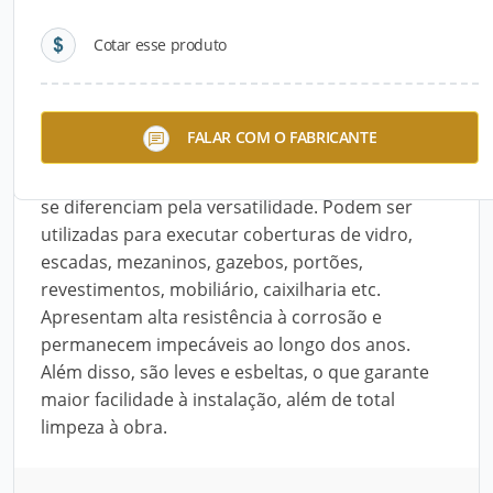
Cotar esse produto
Descrição do Produto
Fabricadas em diferentes tipos de aço
FALAR COM O FABRICANTE
(galvanizado a fogo, carbono, corten, entre
outros aços patináveis), as Estruturas Metálicas
se diferenciam pela versatilidade. Podem ser
utilizadas para executar coberturas de vidro,
escadas, mezaninos, gazebos, portões,
revestimentos, mobiliário, caixilharia etc.
Apresentam alta resistência à corrosão e
permanecem impecáveis ao longo dos anos.
Além disso, são leves e esbeltas, o que garante
maior facilidade à instalação, além de total
limpeza à obra.