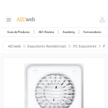
Guia de Produtos
AEC Revista
Academy
Fornecedores
AECweb
Exaustores Residenciais
ITC Exaustores
Pr