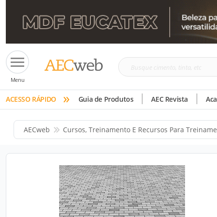
Busque
Menu
cimento,
»
tinta,
ACESSO RÁPIDO
Guia de Produtos
AEC Revista
Ac
etc
AECweb
Cursos, Treinamento E Recursos Para Treinam