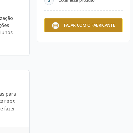
Cotar esse produto
ização
ções
FALAR COM O FABRICANTE
alunos
as para
sar aos
e fazer