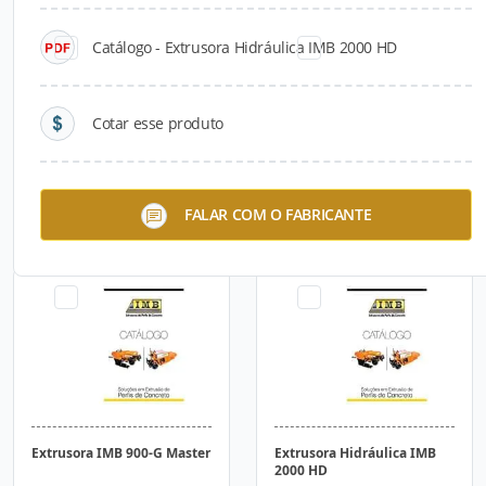
Catálogo - Extrusora Hidráulica IMB 2000 HD
Cotar esse produto
Extrusora IMB 400
Extrusora IMB 900-G New
FALAR COM O FABRICANTE
Economic
Jersey
Extrusora IMB 900-G Master
Extrusora Hidráulica IMB
2000 HD