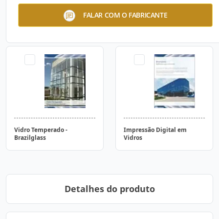
Vidros de Controle Solar
Fachadas Unitizadas -
FALAR COM O FABRICANTE
BrazilGlass
Esquadrias e
Revestimentos
Vidro Temperado -
Impressão Digital em
Brazilglass
Vidros
Detalhes do produto