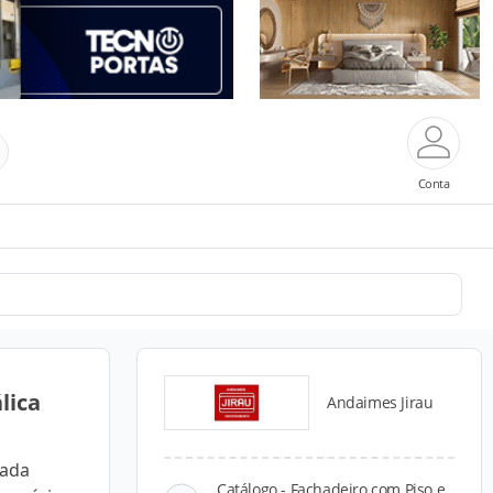
Conta
lica
Andaimes Jirau
cada
Catálogo - Fachadeiro com Piso e