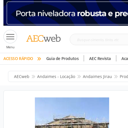
Busque
Menu
cimento,
»
tinta,
ACESSO RÁPIDO
Guia de Produtos
AEC Revista
Ac
etc
AECweb
Andaimes - Locação
Andaimes Jirau
Pro