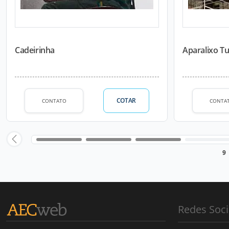
Cadeirinha
Aparalixo T
COTAR
CONTATO
CONTA
9
Redes Soci