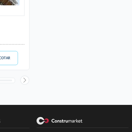
COTAR
s