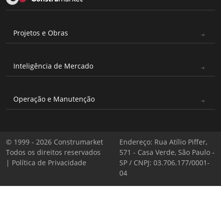
Projetos e Obras
Inteligência de Mercado
Operação e Manutenção
© 1999 - 2026 Construmarket
Endereço: Rua Atílio Piffer,
Todos os direitos reservados
571 - Casa Verde, São Paulo -
|
Política de Privacidade
SP / CNPJ: 03.706.177/0001-
04