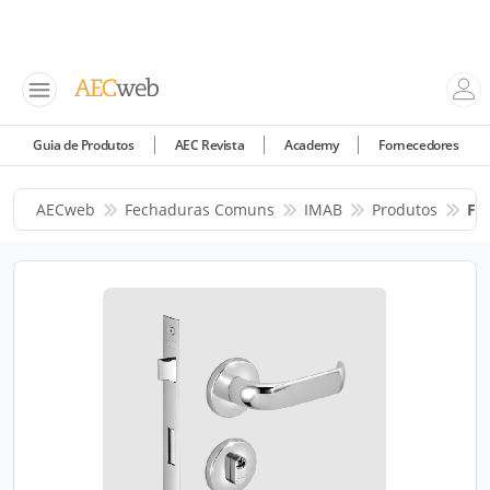
Guia de Produtos
AEC Revista
Academy
Fornecedores
AECweb
Fechaduras Comuns
IMAB
Produtos
Fe