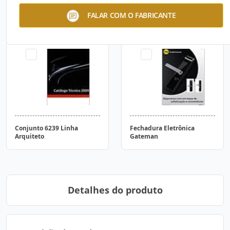
Conjunto 404 Linha
Conjunto 6240 Linha
FALAR COM O FABRICANTE
Tendency
Arquiteto
Conjunto 6239 Linha
Fechadura Eletrônica
Arquiteto
Gateman
Detalhes do produto