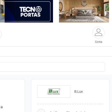
Conta
B.Lux
ra