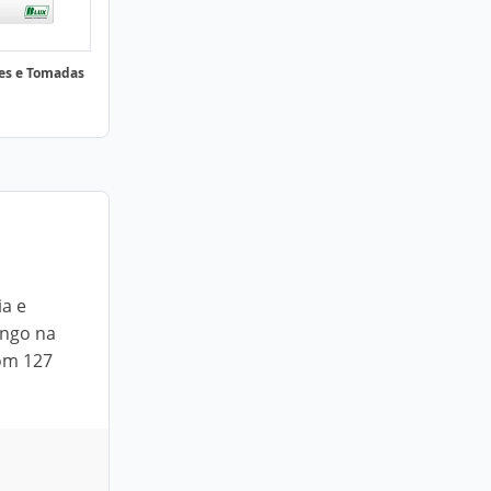
es e Tomadas
ia e
ongo na
com 127