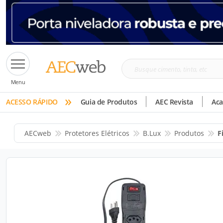
Busque
Menu
cimento,
»
tinta,
ACESSO RÁPIDO
Guia de Produtos
AEC Revista
Ac
etc
AECweb
Protetores Elétricos
B.Lux
Produtos
F