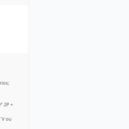
ios;
° 2P +
7 V ou