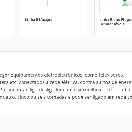
Linha B.L'acqua
Linha B.Lux Plugu
Desmontáveis
oteger equipamentos eletroeletrônicos, como televisores,
s etc. conectados à rede elétrica, contra surtos de energ
. Possui botão liga-desliga luminoso vermelho com furo obl
s, quatro, cinco ou seis tomadas e pode ser ligado em rede 