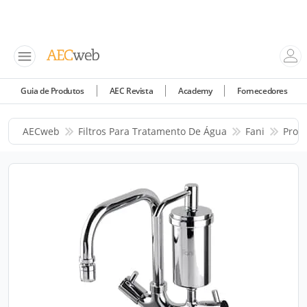
Guia de Produtos
AEC Revista
Academy
Fornecedores
AECweb
Filtros Para Tratamento De Água
Fani
Prod