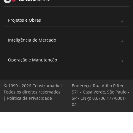
Projetos e Obras
Inteligência de Mercado
Operação e Manutenção
© 1999 - 2026 Construmarket
Endereço: Rua Atílio Piffer,
Todos os direitos reservados
571 - Casa Verde, São Paulo -
|
Política de Privacidade
SP / CNPJ: 03.706.177/0001-
04