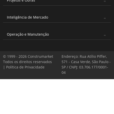
Projetos e Obras
Inteligência de Mercado
Operação e Manutenção
© 1999 - 2026 Construmarket
Endereço: Rua Atílio Piffer,
Todos os direitos reservados
571 - Casa Verde, São Paulo -
|
Política de Privacidade
SP / CNPJ: 03.706.177/0001-
04