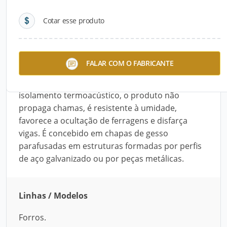
Cotar esse produto
Descrição do Produto
O Forro de Gesso Acartonado é recomendado
FALAR COM O FABRICANTE
para áreas onde há necessidade de fácil acesso
às instalações no plenum. Além de conferir
isolamento termoacústico, o produto não
propaga chamas, é resistente à umidade,
favorece a ocultação de ferragens e disfarça
vigas. É concebido em chapas de gesso
parafusadas em estruturas formadas por perfis
de aço galvanizado ou por peças metálicas.
Linhas / Modelos
Forros.