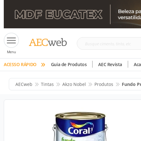
Busque
Menu
cimento,
»
tinta,
ACESSO RÁPIDO
Guia de Produtos
AEC Revista
Ac
etc
AECweb
Tintas
Akzo Nobel
Produtos
Fundo P