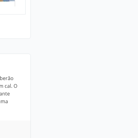
eberão
m cal. O
ante
 uma