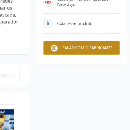
aredes
Base Água
nar os
cascada,
eparador
Cotar esse produto
FALAR COM O FABRICANTE
IONADOS