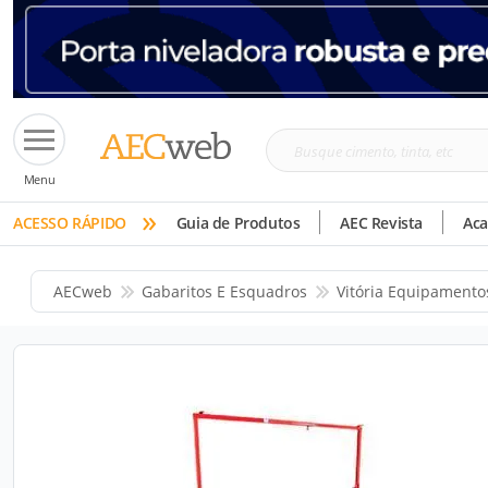
Busque
Menu
cimento,
»
tinta,
ACESSO RÁPIDO
Guia de Produtos
AEC Revista
Ac
etc
AECweb
Gabaritos E Esquadros
Vitória Equipamento