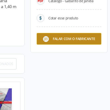
aria
Catálogo - Gabarito de Janela
 a 1,40 m
Cotar esse produto
FALAR COM O FABRICANTE
IONADOS