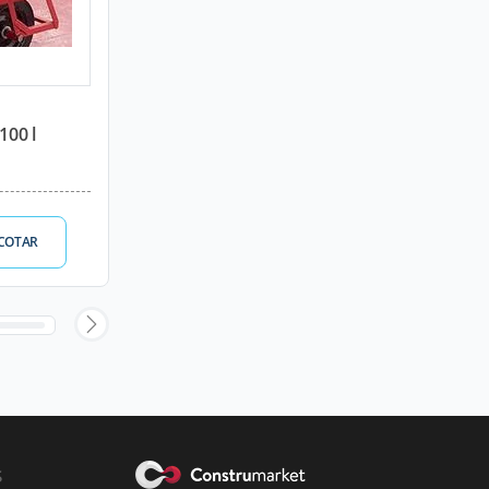
100 l
COTAR
s