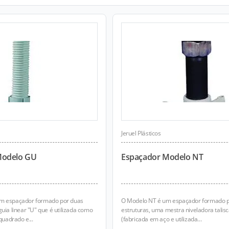
Jeruel Plásticos
Modelo GU
Espaçador Modelo NT
m espaçador formado por duas
O Modelo NT é um espaçador formado p
uia linear "U" que é utilizada como
estruturas, uma mestra niveladora talisc
quadrado e...
(fabricada em aço e utilizada...