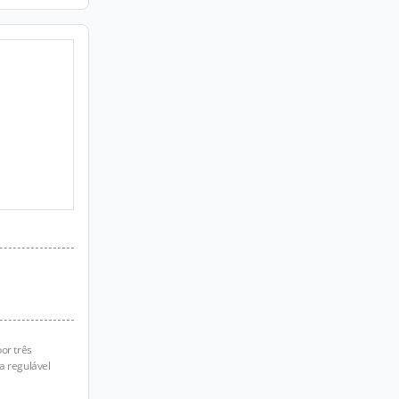
or três
a regulável