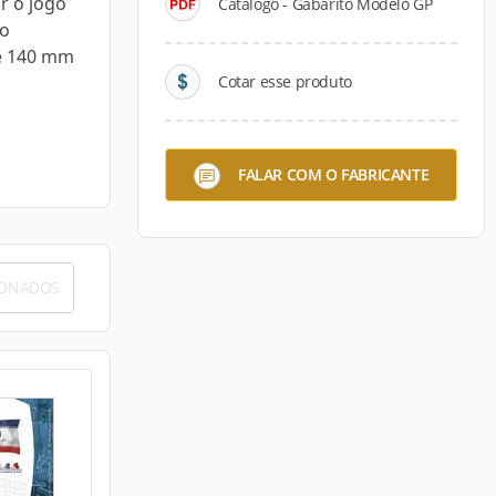
ar o jogo
Catálogo - Gabarito Modelo GP
no
 e 140 mm
Cotar esse produto
FALAR COM O FABRICANTE
IONADOS