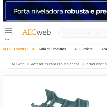
Busque
Menu
cimento,
»
tinta,
ACESSO RÁPIDO
Guia de Produtos
AEC Revista
Ac
etc
AECweb
Acessórios Para Pré-Moldados
Jeruel Plástic