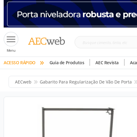
Busque
Menu
cimento,
»
tinta,
ACESSO RÁPIDO
Guia de Produtos
AEC Revista
Ac
etc
AECweb
Gabarito Para Regularização De Vão De Porta