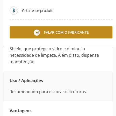
Cotar esse produto
Descrição do Produto
O GC-PRO é um pontalete usado para escorar
FALAR COM O FABRICANTE
estruturas. É rígido, transparente, durável e
capaz de vencer grandes vãos. Possui Glass
Shield, que protege o vidro e diminui a
necessidade de limpeza. Além disso, dispensa
manutenção.
Uso / Aplicações
Recomendado para escorar estruturas.
Vantagens