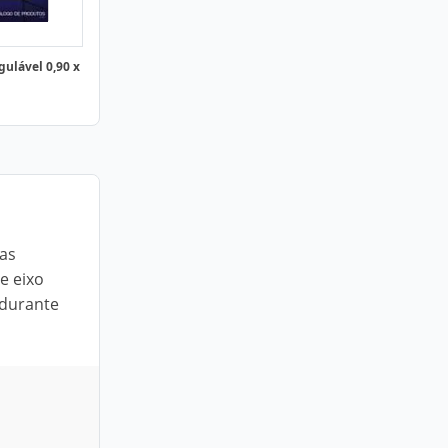
ulável 0,90 x
nas
e eixo
 durante