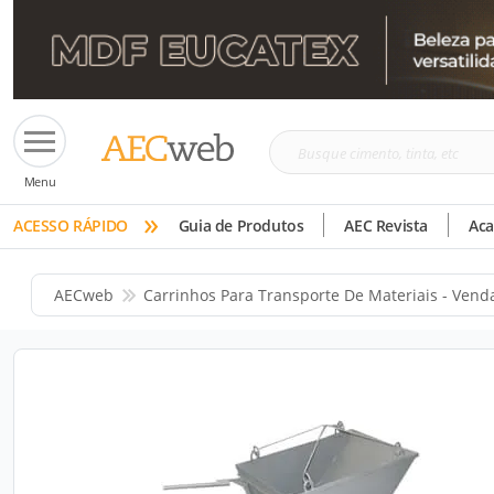
Busque
Menu
cimento,
»
tinta,
ACESSO RÁPIDO
Guia de Produtos
AEC Revista
Ac
etc
AECweb
Carrinhos Para Transporte De Materiais - Vend