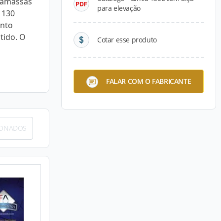
rgamassas
para elevação
 130
ento
tido. O
Cotar esse produto
FALAR COM O FABRICANTE
IONADOS