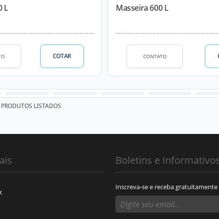
0 L
Masseira 600 L
COTAR
TO
CONTATO
PRODUTOS LISTADOS
ais
Boletins e Informativo
Inscreva-se e receba gratuitamente
k