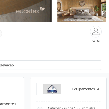
Conta
Elevação
Equipamentos FA
ipamentos
Catálogo - Girica 130L com alça