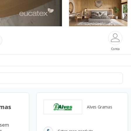
Conta
amas
Alves Gramas
 sem