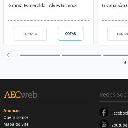
Grama Esmeralda - Alves Gramas
Grama São C
COTAR
CONTATO
CONTA
6
Redes Soci
Anuncie
Faceboo
Quem somos
Mapa do Site
Youtube