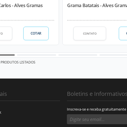
arlos - Alves Gramas
Grama Batatais - Alves Gram
COTAR
TO
CONTATO
PRODUTOS LISTADOS
ais
Boletins e Informativo
Inscreva-se e receba gratuitamente
k