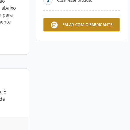
Cotar esse produto
ção
a abaixo
a para
mente
FALAR COM O FABRICANTE
. É
 de