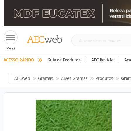
Busque
Menu
cimento,
»
tinta,
ACESSO RÁPIDO
Guia de Produtos
AEC Revista
Ac
etc
AECweb
Gramas
Alves Gramas
Produtos
Gram