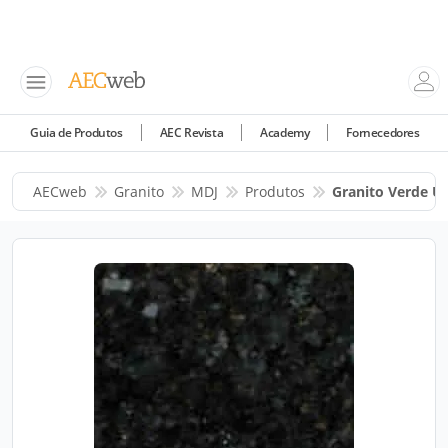
Guia de Produtos
AEC Revista
Academy
Fornecedores
AECweb
Granito
MDJ
Produtos
Granito Verde U