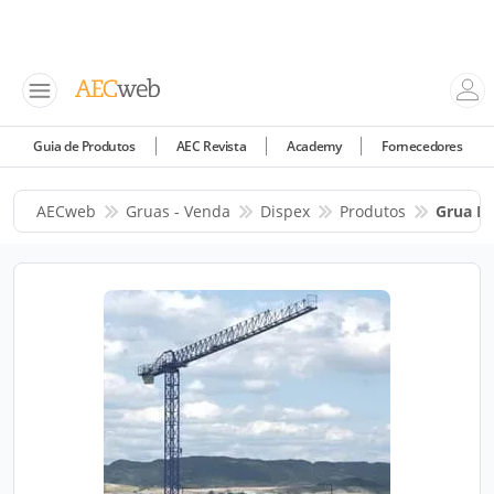
Guia de Produtos
AEC Revista
Academy
Fornecedores
AECweb
Gruas - Venda
Dispex
Produtos
Grua Di