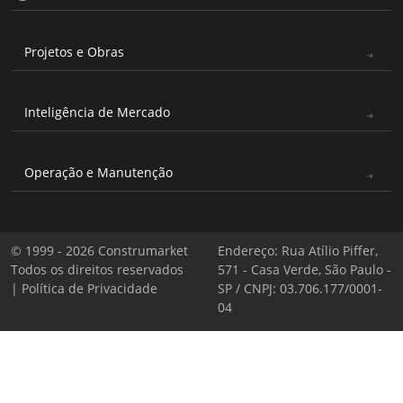
Projetos e Obras
Inteligência de Mercado
Operação e Manutenção
© 1999 - 2026 Construmarket
Endereço: Rua Atílio Piffer,
Todos os direitos reservados
571 - Casa Verde, São Paulo -
|
Política de Privacidade
SP / CNPJ: 03.706.177/0001-
04