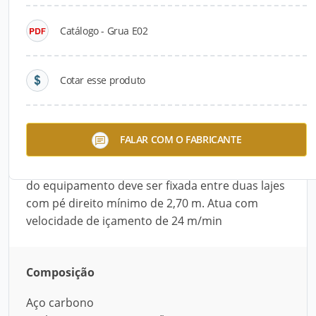
Catálogo - Grua E02
Descrição do Produto
A Grua E02, desenvolvida pela Gruatech, é ideal
Cotar esse produto
para içamento de materiais, com capacidade
máxima para 500 kg. Pode ser utilizada em
qualquer tipo de estrutura, com até 100 metros
FALAR COM O FABRICANTE
de altura, seja ela de concreto armado ou
alvenaria estrutural. Para total segurança, a torre
do equipamento deve ser fixada entre duas lajes
com pé direito mínimo de 2,70 m. Atua com
velocidade de içamento de 24 m/min
Composição
Aço carbono