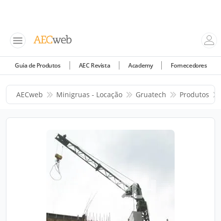
Guia de Produtos
AEC Revista
Academy
Fornecedores
AECweb
Minigruas - Locação
Gruatech
Produtos