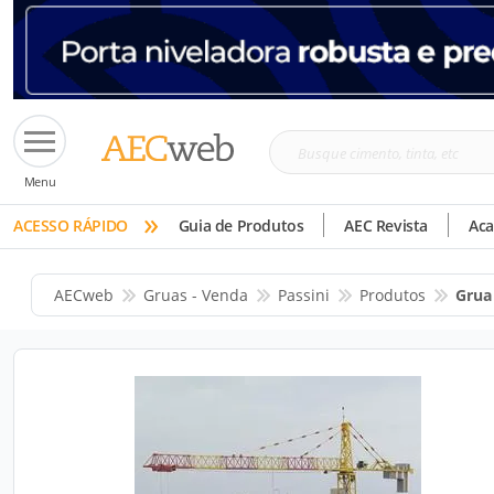
Busque
Menu
cimento,
»
tinta,
ACESSO RÁPIDO
Guia de Produtos
AEC Revista
Ac
etc
AECweb
Gruas - Venda
Passini
Produtos
Grua