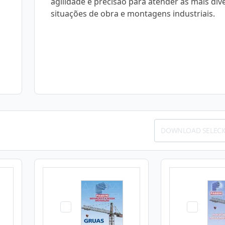
agilidade e precisão para atender às mais div
situações de obra e montagens industriais.
DOWNLOAD SELEC