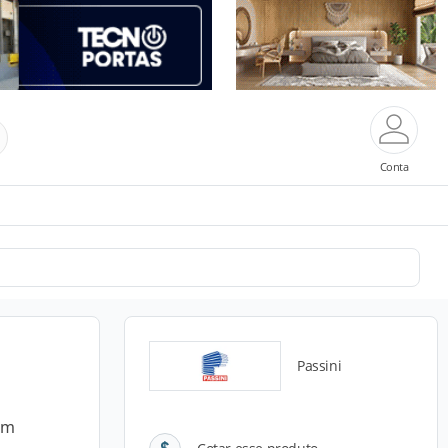
Conta
Passini
em