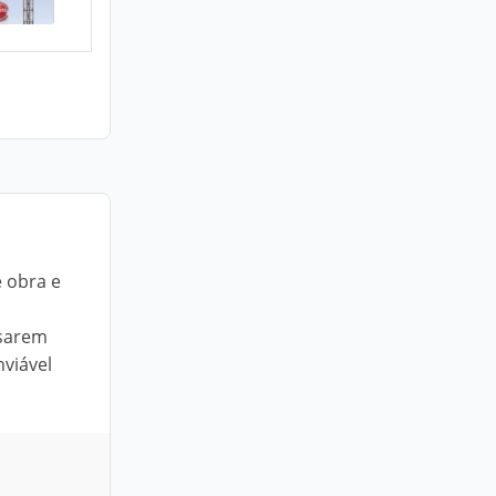
e obra e
esarem
nviável