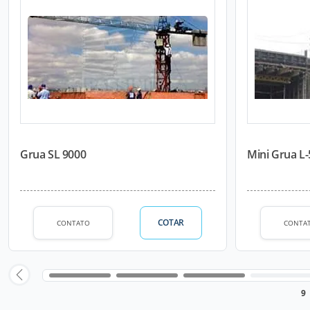
Grua SL 9000
Mini Grua L
COTAR
CONTATO
CONTA
9