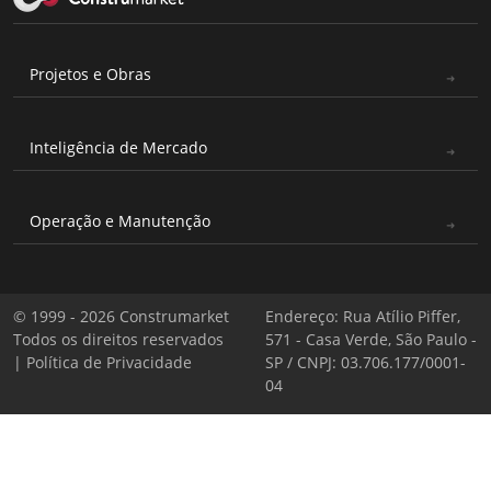
Projetos e Obras
Inteligência de Mercado
Operação e Manutenção
© 1999 - 2026 Construmarket
Endereço: Rua Atílio Piffer,
Todos os direitos reservados
571 - Casa Verde, São Paulo -
|
Política de Privacidade
SP / CNPJ: 03.706.177/0001-
04