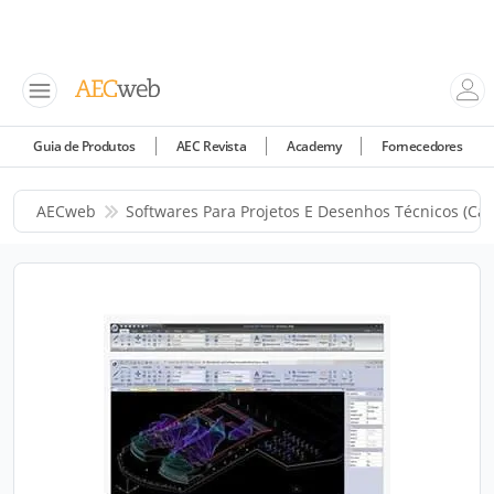
Guia de Produtos
AEC Revista
Academy
Fornecedores
AECweb
Softwares Para Projetos E Desenhos Técnicos (cad