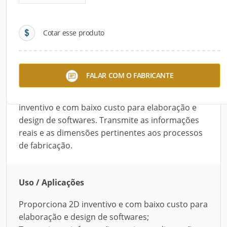
Detalhes do produto
Cotar esse produto
Descrição do Produto
O GstarCAD® Standard – “genérico do AutoCAD®
FALAR COM O FABRICANTE
– é uma poderosa ferramenta para projetos
compatível com o AutoCAD®. Oferece 2D
inventivo e com baixo custo para elaboração e
design de softwares. Transmite as informações
reais e as dimensões pertinentes aos processos
de fabricação.
Uso / Aplicações
Proporciona 2D inventivo e com baixo custo para
elaboração e design de softwares;