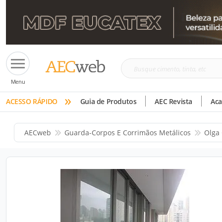
Busque
Menu
cimento,
»
tinta,
ACESSO RÁPIDO
Guia de Produtos
AEC Revista
Ac
etc
AECweb
Guarda-Corpos E Corrimãos Metálicos
Olga 