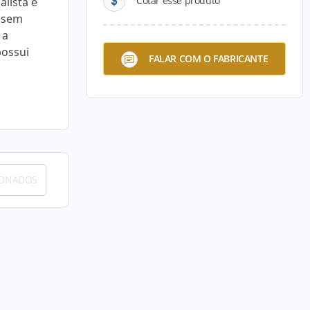
Cotar esse produto
alista e
, sem
 a
possui
FALAR COM O FABRICANTE
IONADOS