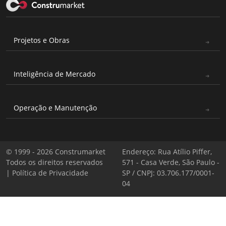
Projetos e Obras
Inteligência de Mercado
Operação e Manutenção
© 1999 - 2026 Construmarket
Endereço: Rua Atílio Piffer,
Todos os direitos reservados
571 - Casa Verde, São Paulo -
|
Política de Privacidade
SP / CNPJ: 03.706.177/0001-
04