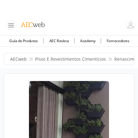
Guia de Produtos
AEC Revista
Academy
Fornecedores
AECweb
Pisos E Revestimentos Cimentícios
Renascimen