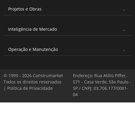
Projetos e Obras
Inteligência de Mercado
Operação e Manutenção
© 1999 - 2026 Construmarket
Endereço: Rua Atílio Piffer,
Todos os direitos reservados
571 - Casa Verde, São Paulo -
|
Política de Privacidade
SP / CNPJ: 03.706.177/0001-
04