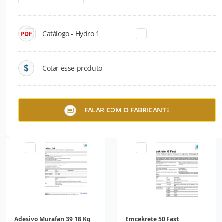
Catálogo - Hydro 1
Cotar esse produto
Emcekrete EP
MC-Water Stop
FALAR COM O FABRICANTE
Adesivo Murafan 39 18 Kg
Emcekrete 50 Fast