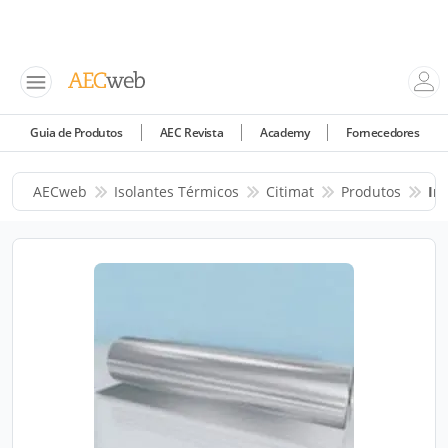
Guia de Produtos
AEC Revista
Academy
Fornecedores
AECweb
Isolantes Térmicos
Citimat
Produtos
Im