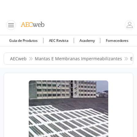
Guia de Produtos
AEC Revista
Academy
Fornecedores
AECweb
Mantas E Membranas Impermeabilizantes
EMC