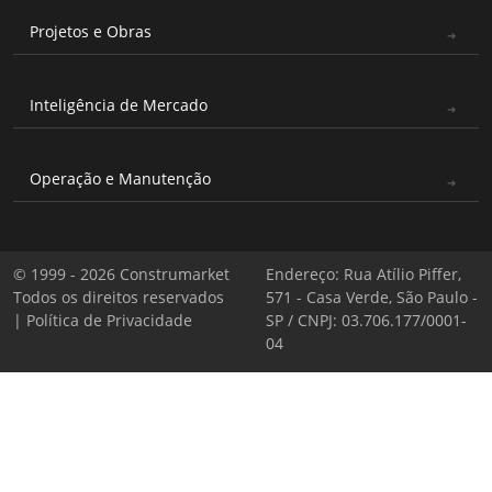
Projetos e Obras
Inteligência de Mercado
Operação e Manutenção
© 1999 - 2026 Construmarket
Endereço: Rua Atílio Piffer,
Todos os direitos reservados
571 - Casa Verde, São Paulo -
|
Política de Privacidade
SP / CNPJ: 03.706.177/0001-
04