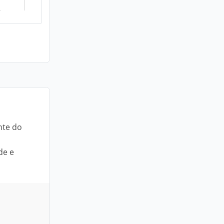
nte do
de e