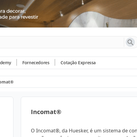
ademy
Fornecedores
Cotação Expressa
comat®
Incomat®
O Incomat®, da Huesker, é um sistema de con