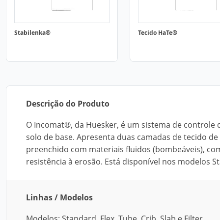
Stabilenka®
Tecido HaTe®
Descrição do Produto
O Incomat®, da Huesker, é um sistema de control
solo de base. Apresenta duas camadas de tecido de p
preenchido com materiais fluidos (bombeáveis), com
resistência à erosão. Está disponível nos modelos Stan
Linhas / Modelos
Modelos: Standard, Flex, Tube, Crib, Slab e Filter.