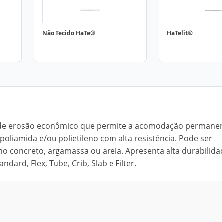
Não Tecido HaTe®
HaTelit®
e de erosão econômico que permite a acomodação permane
oliamida e/ou polietileno com alta resistência. Pode ser
o concreto, argamassa ou areia. Apresenta alta durabilida
dard, Flex, Tube, Crib, Slab e Filter.