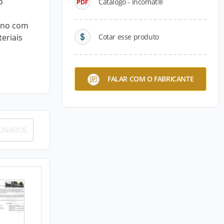
o
Catálogo - Incomat®
leno com
eriais
Cotar esse produto
FALAR COM O FABRICANTE
IONADOS