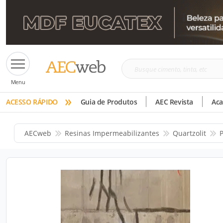
Busque
Menu
cimento,
»
tinta,
ACESSO RÁPIDO
Guia de Produtos
AEC Revista
Ac
etc
AECweb
Resinas Impermeabilizantes
Quartzolit