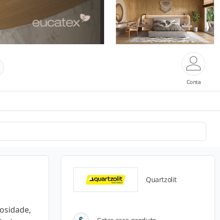
Conta
Quartzolit
osidade,