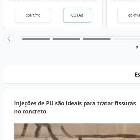
COTAR
CONTATO
CONTA
9
E
Injeções de PU são ideais para tratar fissuras
no concreto