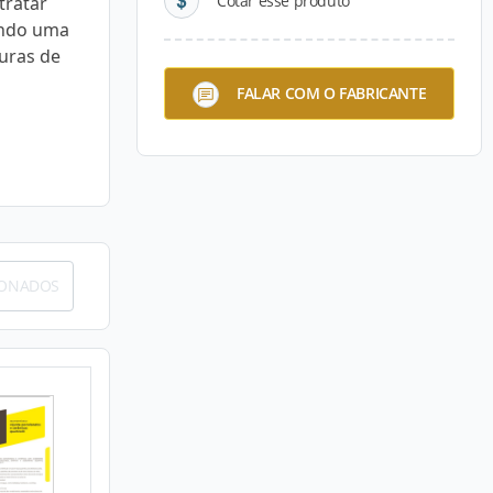
Cotar esse produto
tratar
ando uma
suras de
FALAR COM O FABRICANTE
IONADOS