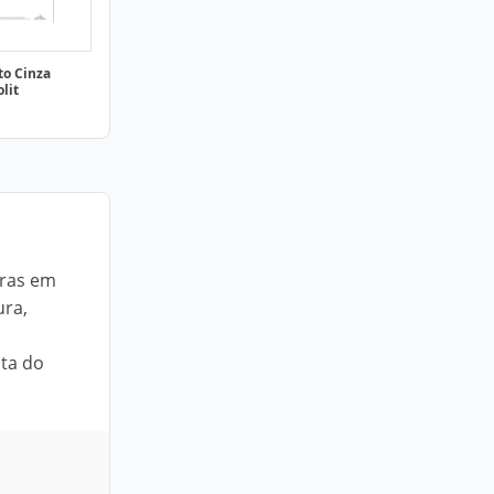
to Cinza
lit
uras em
ura,
sta do