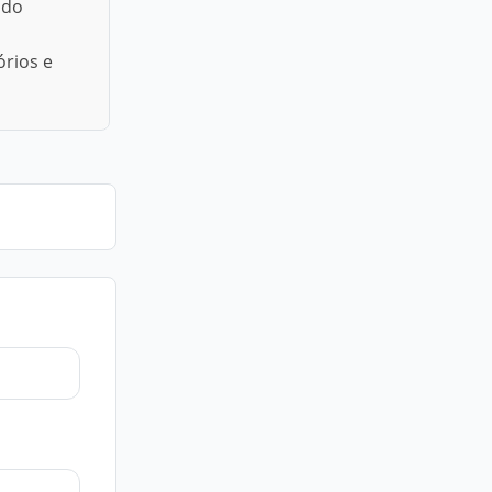
 do
órios e