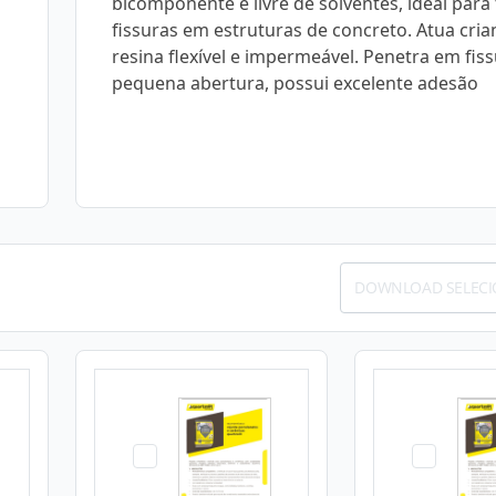
bicomponente e livre de solventes, ideal para 
fissuras em estruturas de concreto. Atua cri
resina flexível e impermeável. Penetra em fis
pequena abertura, possui excelente adesão
DOWNLOAD SELEC