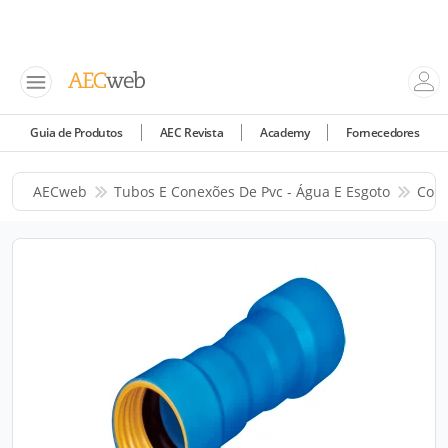
Guia de Produtos
AEC Revista
Academy
Fornecedores
AECweb
Tubos E Conexões De Pvc - Água E Esgoto
Corr