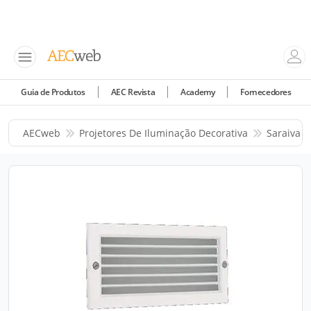
Guia de Produtos
AEC Revista
Academy
Fornecedores
AECweb
Projetores De Iluminação Decorativa
Saraiva I