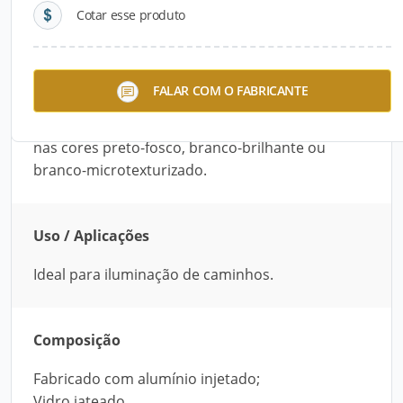
Cotar esse produto
Descrição do Produto
O Jardim Balizador – 808 é indicado para
FALAR COM O FABRICANTE
iluminação de caminhos. Fabricado com alumínio
injetado, possui vidro jateado. Está disponível
nas cores preto-fosco, branco-brilhante ou
branco-microtexturizado.
Uso / Aplicações
Ideal para iluminação de caminhos.
Composição
Fabricado com alumínio injetado;
Vidro jateado.