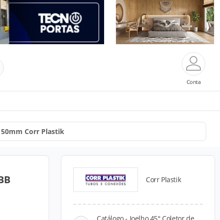
Conta
 150mm Corr Plastik
 BB
Corr Plastik
Catálogo - Joelho 45° Coletor de