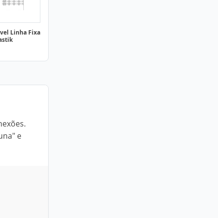
vel Linha Fixa
astik
onexões.
una" e