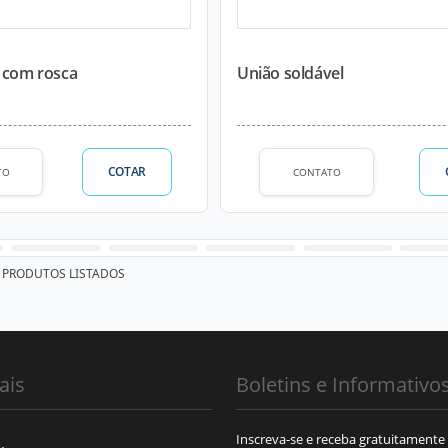
l com rosca
União soldável
COTAR
TO
CONTATO
PRODUTOS LISTADOS
ais
Boletins e Informativo
Inscreva-se e receba gratuitamente