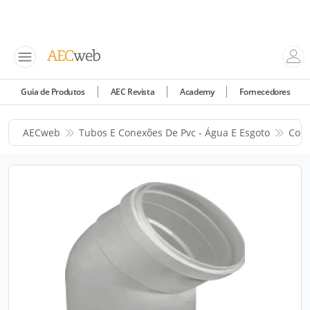
Guia de Produtos
AEC Revista
Academy
Fornecedores
AECweb
Tubos E Conexões De Pvc - Água E Esgoto
Corr