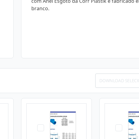
com Anel Esgoto da Corr Plastik é fabricado 
branco.
DOWNLOAD SELEC