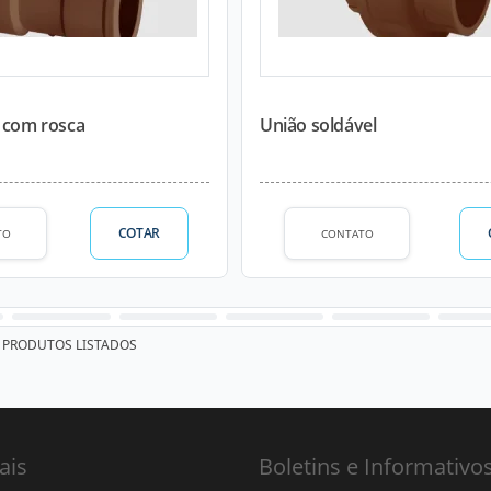
l com rosca
União soldável
COTAR
TO
CONTATO
PRODUTOS LISTADOS
ais
Boletins e Informativo