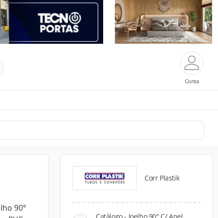
Conta
Corr Plastik
elho 90°
Catálogo - Joelho 90° C/ Anel