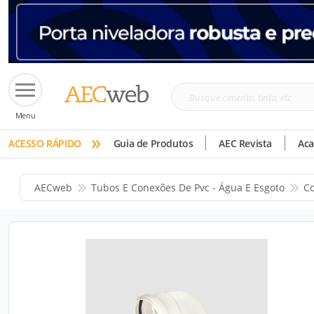
Busque
Menu
cimento,
»
tinta,
ACESSO RÁPIDO
Guia de Produtos
AEC Revista
Ac
etc
AECweb
Tubos E Conexões De Pvc - Água E Esgoto
Co