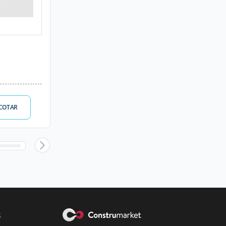
COTAR
s