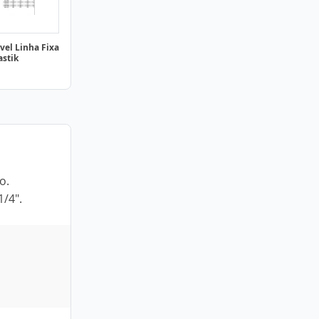
vel Linha Fixa
astik
o.
1/4".