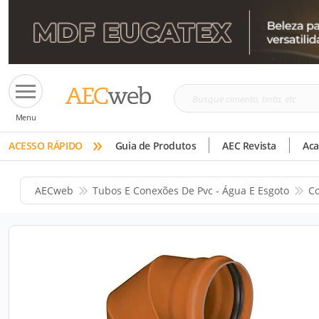
Busque
Menu
cimento,
»
tinta,
ACESSO RÁPIDO
Guia de Produtos
AEC Revista
Ac
etc
AECweb
Tubos E Conexões De Pvc - Água E Esgoto
Co