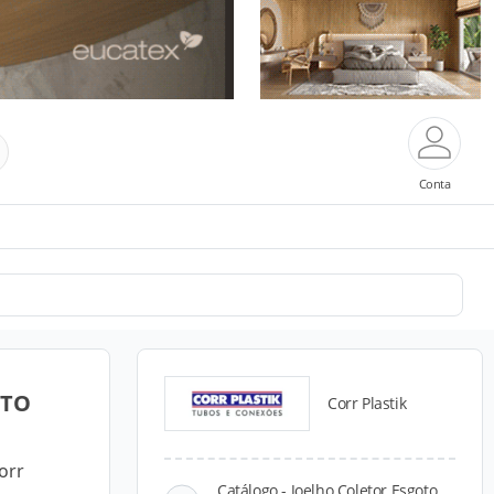
Conta
STO
Corr Plastik
orr
Catálogo - Joelho Coletor Esgoto