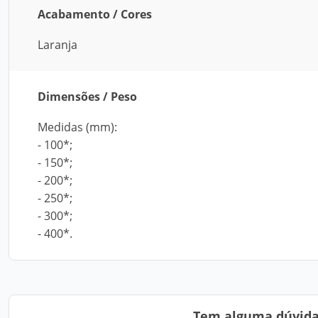
Acabamento / Cores
Laranja
Dimensões / Peso
Medidas (mm):
- 100*;
- 150*;
- 200*;
- 250*;
- 300*;
- 400*.
Tem alguma dúvida?