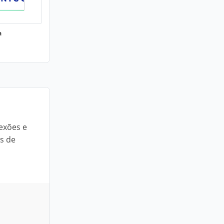
a
nexões e
s de