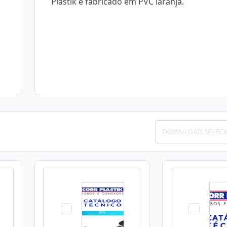
Plastik é fabricado em PVC laranja.
DOWNLOAD SELEC