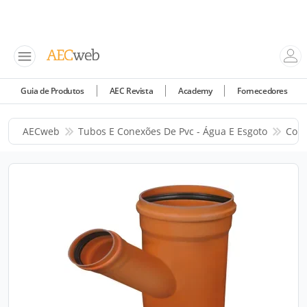
Guia de Produtos
AEC Revista
Academy
Fornecedores
AECweb
Tubos E Conexões De Pvc - Água E Esgoto
Corr