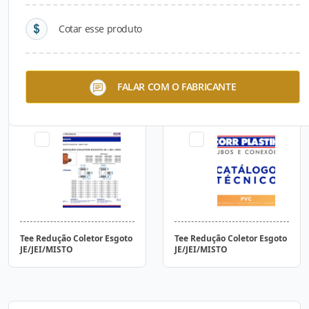
Cotar esse produto
Tee Coletor Esgoto
Tee Coletor Esgoto
FALAR COM O FABRICANTE
JE/JEI/MISTO
JE/JEI/MISTO
Tee Redução Coletor Esgoto
Tee Redução Coletor Esgoto
JE/JEI/MISTO
JE/JEI/MISTO