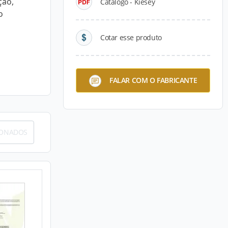
ção,
Catálogo - Kiesey
o
Cotar esse produto
FALAR COM O FABRICANTE
IONADOS