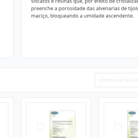
silicatos e resinas que, por efeito de cristaliza
preenche a porosidade das alvenarias de tijol
maciço, bloqueando a umidade ascendente.
DOWNLOAD SELEC