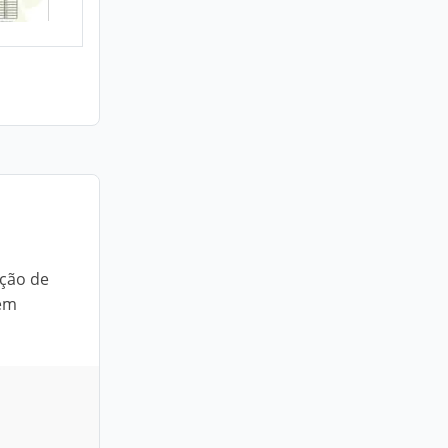
ação de
 em