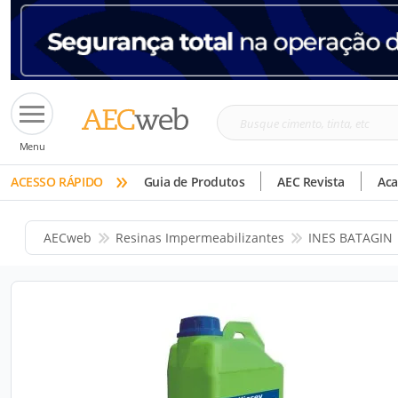
Busque
Menu
cimento,
»
tinta,
ACESSO RÁPIDO
Guia de Produtos
AEC Revista
Ac
etc
AECweb
Resinas Impermeabilizantes
INES BATAGIN