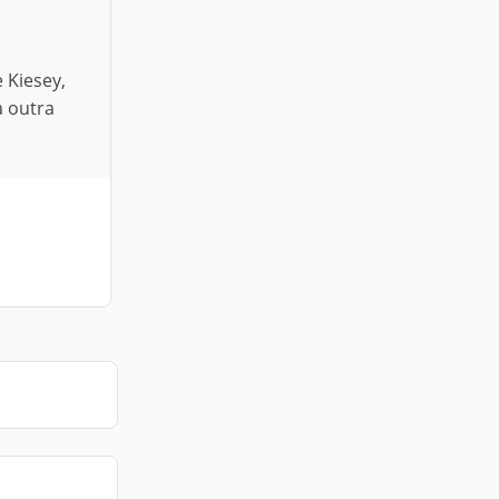
m
 Kiesey,
a outra