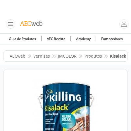
Guia de Produtos
AEC Revista
Academy
Fornecedores
AECweb
Vernizes
JMCOLOR
Produtos
Kisalack Ve