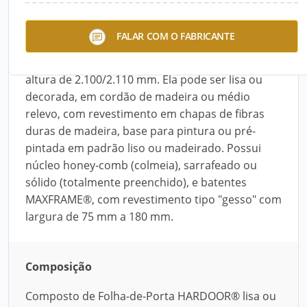
Utilizado em áreas secas e internas, o Kit Porta
FALAR COM O FABRICANTE
Pronta STM é composto de Folha-de-Porta
HARDOOR®, com largura de 600 mm a 920 mm e
altura de 2.100/2.110 mm. Ela pode ser lisa ou
decorada, em cordão de madeira ou médio
relevo, com revestimento em chapas de fibras
duras de madeira, base para pintura ou pré-
pintada em padrão liso ou madeirado. Possui
núcleo honey-comb (colmeia), sarrafeado ou
sólido (totalmente preenchido), e batentes
MAXFRAME®, com revestimento tipo "gesso" com
largura de 75 mm a 180 mm.
Composição
Composto de Folha-de-Porta HARDOOR® lisa ou