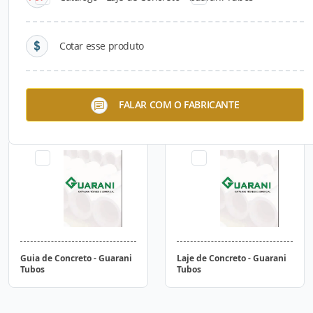
Cotar esse produto
Tubo de Concreto para
Canaleta de Concreto –
FALAR COM O FABRICANTE
Esgoto Sanitário
Guarani Tubos
Guia de Concreto - Guarani
Laje de Concreto - Guarani
Tubos
Tubos