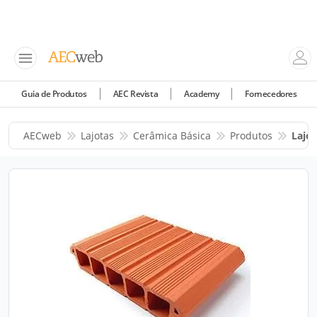
Guia de Produtos
AEC Revista
Academy
Fornecedores
AECweb
Lajotas
Cerâmica Básica
Produtos
Lajo