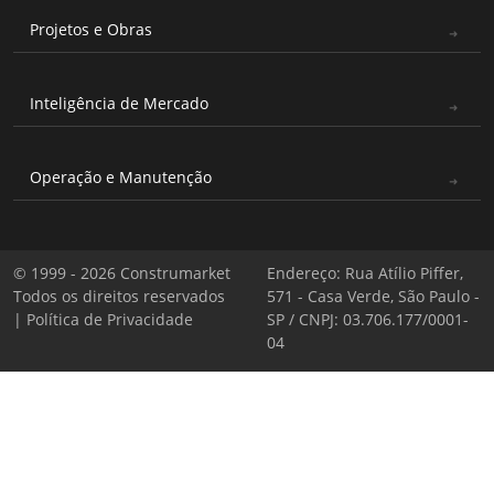
Projetos e Obras
Inteligência de Mercado
Operação e Manutenção
© 1999 - 2026 Construmarket
Endereço: Rua Atílio Piffer,
Todos os direitos reservados
571 - Casa Verde, São Paulo -
|
Política de Privacidade
SP / CNPJ: 03.706.177/0001-
04