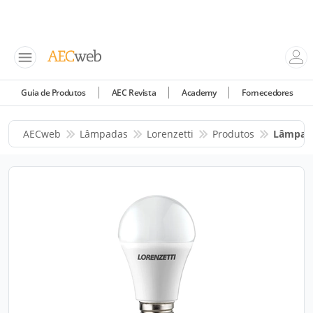
Guia de Produtos
AEC Revista
Academy
Fornecedores
AECweb
Lâmpadas
Lorenzetti
Produtos
Lâmpada