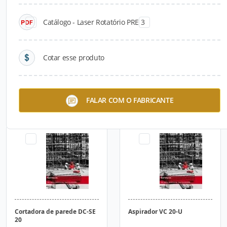
Catálogo - Laser Rotatório PRE 3
Cotar esse produto
Cortadora diamantada DCH
Cortadora diamantada DCH
FALAR COM O FABRICANTE
180-SL
300
Cortadora de parede DC-SE
Aspirador VC 20-U
20