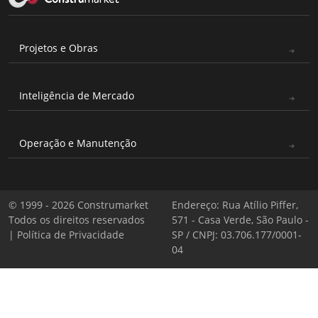
Projetos e Obras
Inteligência de Mercado
Operação e Manutenção
© 1999 - 2026 Construmarket
Endereço: Rua Atílio Piffer,
Todos os direitos reservados
571 - Casa Verde, São Paulo -
|
Política de Privacidade
SP / CNPJ: 03.706.177/0001-
04