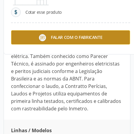
Cotar esse produto
Descrição do Produto
O Laudo Pericial é usado para ilustrar ao
FALAR COM O FABRICANTE
Judiciário as causas de litígios, crimes ou
assuntos regulatórios ligados à engenharia
elétrica. Também conhecido como Parecer
Técnico, é assinado por engenheiros eletricistas
e peritos judiciais conforme a Legislação
Brasileira e as normas da ABNT. Para
confeccionar o laudo, a Contratto Perícias,
Laudos e Projetos utiliza equipamentos de
primeira linha testados, certificados e calibrados
com rastreabilidade pelo Inmetro.
Linhas / Modelos