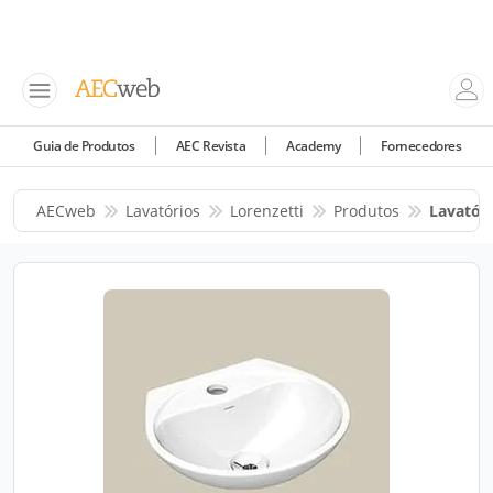
Guia de Produtos
AEC Revista
Academy
Fornecedores
AECweb
Lavatórios
Lorenzetti
Produtos
Lavatór